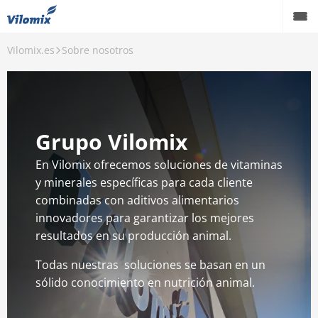
Vilomix.es
Sobre nosotros
Porcino
Vacuno
Avicultura
Grupo Vilomix
Servicios
En Vilomix ofrecemos soluciones de vitaminas
y minerales específicas para cada cliente
Carrera
combinadas con aditivos alimentarios
Sobre nosotros
innovadores para garantizar los mejores
resultados en su producción animal.
Contacto
Todas nuestras soluciones se basan en un
Eventos
sólido conocimiento en nutrición animal.
KNOWLEDGE HUB