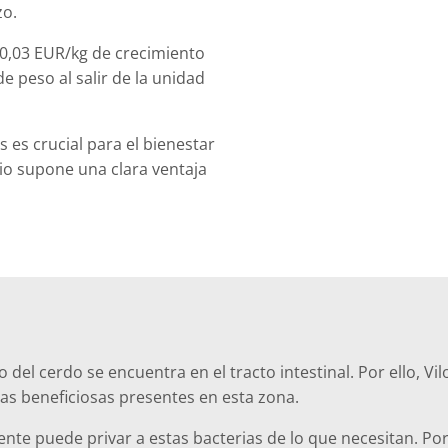
zo.
 0,03 EUR/kg de crecimiento
de peso al salir de la unidad
 es crucial para el bienestar
io supone una clara ventaja
el cerdo se encuentra en el tracto intestinal. Por ello, Vi
ias beneficiosas presentes en esta zona.
nte puede privar a estas bacterias de lo que necesitan. Po