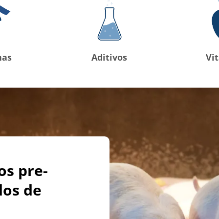
nas
Aditivos
Vi
os pre-
dos de