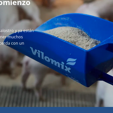
comienzo
alostro y ya están
ener muchos
 cerda con un