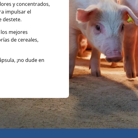
adores y concentrados,
ra impulsar el
e destete.
 los mejores
rías de cereales,
Cápsula, ¡no dude en
premix